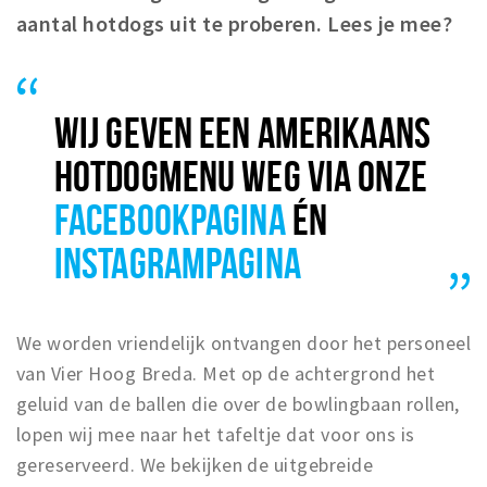
Trips & activities
aantal hotdogs uit te proberen. Lees je mee?
Student routes
Nature
WIJ GEVEN EEN AMERIKAANS
Party pics
Restaurants
HOTDOGMENU WEG VIA ONZE
Bars
FACEBOOKPAGINA
ÉN
Hotels
INSTAGRAMPAGINA
Recreation
Shops
Shopping areas
We worden vriendelijk ontvangen door het personeel
Deals
van Vier Hoog Breda. Met op de achtergrond het
Parking
geluid van de ballen die over de bowlingbaan rollen,
lopen wij mee naar het tafeltje dat voor ons is
Sign in
gereserveerd. We bekijken de uitgebreide