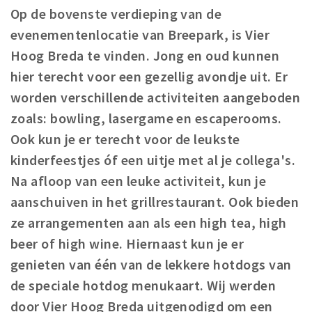
Registering municipality
Op de bovenste verdieping van de
Health insurance
evenementenlocatie van Breepark, is Vier
General practitioner and first aid
Hoog Breda te vinden. Jong en oud kunnen
Q&A
hier terecht voor een gezellig avondje uit. Er
worden verschillende activiteiten aangeboden
DISCOUNTS
zoals: bowling, lasergame en escaperooms.
Breda Student Shop
Ook kun je er terecht voor de leukste
Spin the wheel!
kinderfeestjes óf een uitje met al je collega's.
Na afloop van een leuke activiteit, kun je
LEISURE
aanschuiven in het grillrestaurant. Ook bieden
SportS
ze arrangementen aan als een high tea, high
News
beer of high wine. Hiernaast kun je er
Agenda
genieten van één van de lekkere hotdogs van
Sights
de speciale hotdog menukaart. Wij werden
Museums, theatres & stages
door Vier Hoog Breda uitgenodigd om een