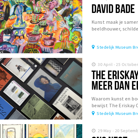
DAVID BADE
Kunst maak je samen.
beeldhouwer, schilde
installatiekunstenaa
humorvolle, sche...
Stedelijk Museum B
30 April - 25 Octobe
THE ERISKA
MEER DAN E
Waarom kunst en bo
bewijst The Eriskay 
staat telkens één bo
Stedelijk Museum B
29 May - 20 Septem