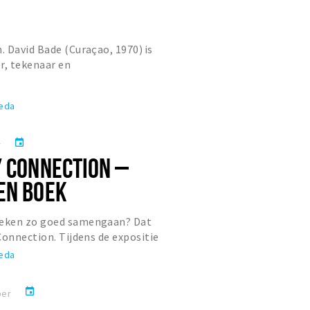
 David Bade (Curaçao, 1970) is
r, tekenaar en
r. Hij staat bekend om zijn
reda
event
r
Y CONNECTION –
EN BOEK
eken zo goed samengaan? Dat
Connection. Tijdens de expositie
ek centraal. De komende twee ja...
reda
event
ber