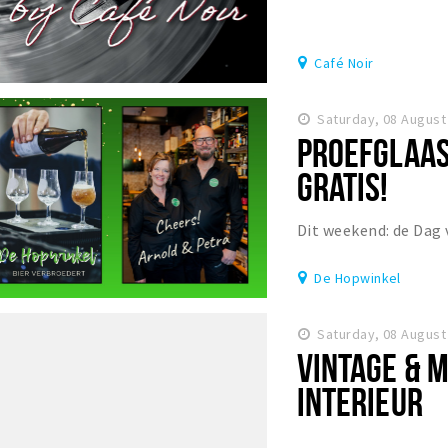
Café Noir
Saturday, 08 August
PROEFGLAAS
GRATIS!
Dit weekend: de Dag 
De Hopwinkel
Saturday, 08 August
VINTAGE & 
INTERIEUR