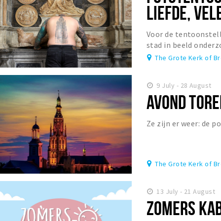
LIEFDE, VEL
STAD IN BEE
Voor de tentoonstell
stad in beeld onderz
Stacii Samidin de ve
The Grote Kerk of B
9 July - 28 August
AVOND TOR
Ze zijn er weer: de 
The Grote Kerk of B
13 July - 21 August
ZOMERS KA