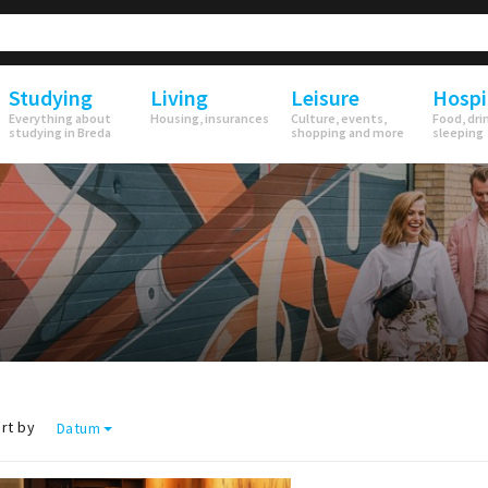
Studying
Living
Leisure
Hospi
Everything about
Housing, insurances
Culture, events,
Food, dri
studying in Breda
shopping and more
sleeping
rt by
Datum