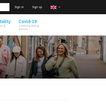
Sign in
Sign up
tality
Covid-19
nks &
Studying during
Corona