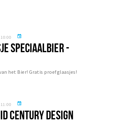
event
 10:00
JE SPECIAALBIER -
van het Bier! Gratis proefglaasjes!
event
 11:00
MID CENTURY DESIGN