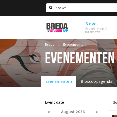
Search
News
Breda
Scoops, blogs &
Student
interviews
App
Breda
Evenementen
EVENEMENTEN
Evenementen
Bioscoopagenda
Event date
So
«
August 2026
»