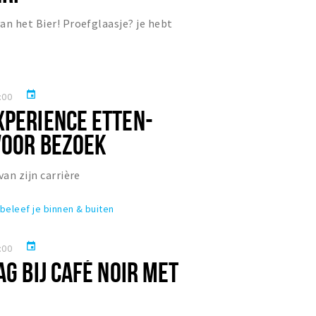
an het Bier! Proefglaasje? je hebt
event
:00
XPERIENCE ETTEN-
VOOR BEZOEK
van zijn carrière
beleef je binnen & buiten
event
:00
AG BIJ CAFÉ NOIR MET