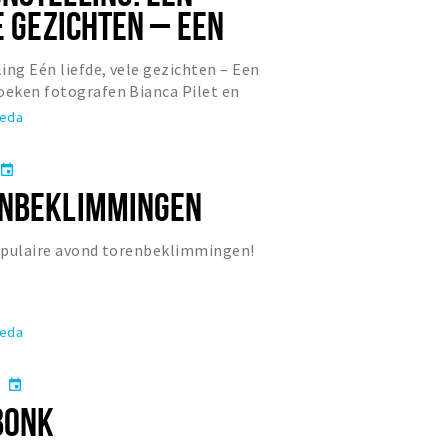
E GEZICHTEN – EEN
LD
ing Eén liefde, vele gezichten – Een
oeken fotografen Bianca Pilet en
rbondenheid van inwo...
reda
event
ENBEKLIMMINGEN
populaire avond torenbeklimmingen!
reda
event
BONK