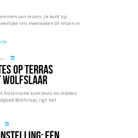
e vormen van reizen. Je kunt op
nnerlijke reis meemaken of reizen in
 een jaarlijks kuns...
reda
event
ber
TES OP TERRAS
T WOLFSLAAR
t historische koetshuis en midden
dgoed Wolfslaar, ligt het
 Restaurant Wolfslaar: een ru...
r
event
NSTELLING: EÉN