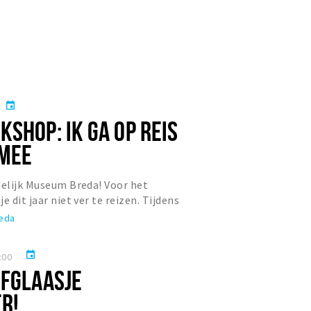
event
SHOP: IK GA OP REIS
 MEE
delijk Museum Breda! Voor het
e dit jaar niet ver te reizen. Tijdens
ga je op reis, alle...
reda
event
:00
EFGLAASJE
R!