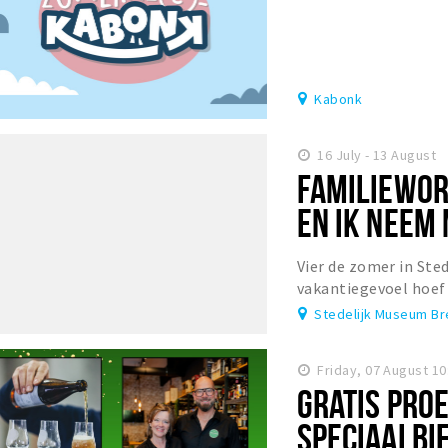
Kabonk
16 July - 13 August
FAMILIEWORK
EN IK NEEM
Vier de zomer in Ste
vakantiegevoel hoef j
deze familieworkshop 
Stedelijk Museum B
Friday, 07 August 10
GRATIS PRO
SPECIAALBIE