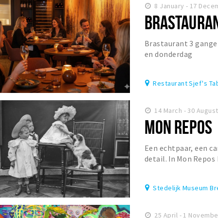
8 January - 17 Dece
BRASTAURANT
Brastaurant 3 gange
en donderdag
Restaurant Sjef's Ta
14 March - 30 Augus
MON REPOS
Een echtpaar, een ca
detail. In Mon Repos 
een intieme kijk in he
Stedelijk Museum B
25 April - 1 Novembe