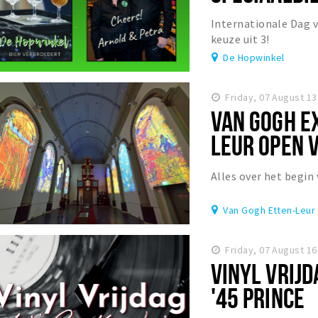
Internationale Dag v
keuze uit 3!
De Hopwinkel
Friday, 07 August 13
VAN GOGH E
LEUR OPEN 
Alles over het begin 
Van Gogh Etten-Leur 
Friday, 07 August 16
VINYL VRIJD
'45 PRINCE