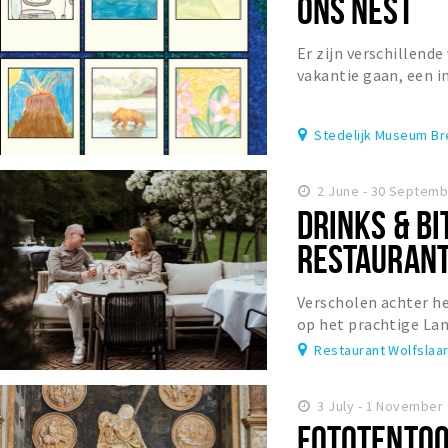
ONS NEST
Er zijn verschillend
vakantie gaan, een i
je dromen. Ons Nest is
Stedelijk Museum B
2 June - 30 Septem
DRINKS & BI
RESTAURAN
Verscholen achter he
op het prachtige Lan
sfeervolle terras van
Restaurant Wolfslaa
3 July - 1 November
FOTOTENTOO