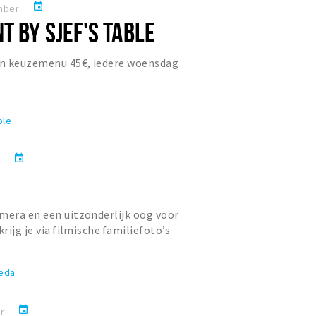
event
mber
 BY SJEF'S TABLE
n keuzemenu 45€, iedere woensdag
ble
event
t
mera en een uitzonderlijk oog voor
krijg je via filmische familiefoto’s
t leven van het...
reda
event
r