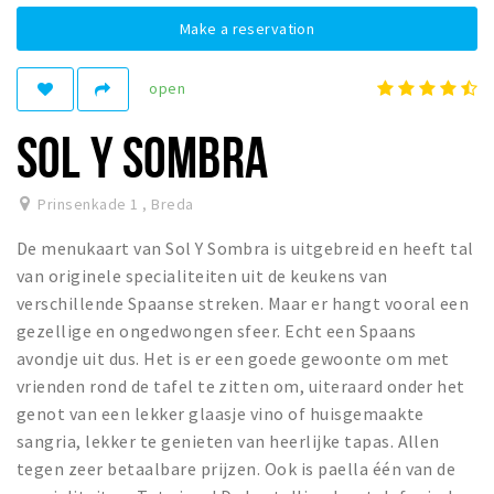
Registering municipality
Make a reservation
Health insurance
General practitioner and first aid
open
Q&A
SOL Y SOMBRA
DISCOUNTS
Prinsenkade 1
,
Breda
Breda Student Shop
Spin the wheel!
De menukaart van Sol Y Sombra is uitgebreid en heeft tal
van originele specialiteiten uit de keukens van
LEISURE
verschillende Spaanse streken. Maar er hangt vooral een
gezellige en ongedwongen sfeer. Echt een Spaans
SportS
avondje uit dus. Het is er een goede gewoonte om met
News
vrienden rond de tafel te zitten om, uiteraard onder het
Agenda
genot van een lekker glaasje vino of huisgemaakte
Sights
sangria, lekker te genieten van heerlijke tapas. Allen
tegen zeer betaalbare prijzen. Ook is paella één van de
Museums, theatres & stages