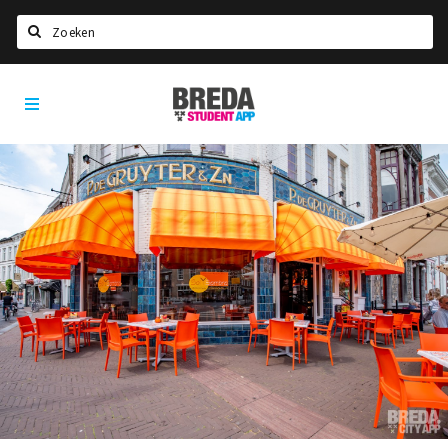
Search
Breda
HOME
Student
Select language
App
STUDYING
Welcome in Breda
Student associations
Student council
Student routes
New in town? Check FAQ!
LIVING IN BREDA
Housing