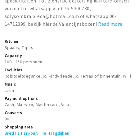
specialiteiten. Tot ziens! De bestelling kan telefonisch
Trips & activities
via mail of whatsapp via: 076-5300730,
Student routes
solysombra.breda@hotmail.com of whatsapp 06-
14712399. bekijk hier de Valentijnsboxen!
Read more
Nature
Party pics
Kitchen
Restaurants
Spaans, Tapas
Bars
Capacity
100 - 250 personen
Hotels
Facilities
Recreation
Rolstoeltoegankelijk, Kindvriendelijk, Terras of binnentuin, WiFi
Shops
Music
Latin
Shopping areas
Payment options
Deals
Cash, Maestro, Mastercard, Visa
Couverts
Parking
90
Shopping area
Sign in
Breda's Harbour
,
The Haagdijken