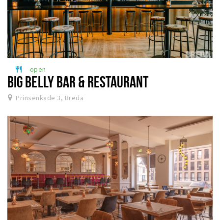
open
restaurant
BIG BELLY BAR & RESTAURANT
Prinsenkade 3, Breda