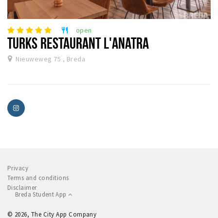
open
restaurant
TURKS RESTAURANT L'ANATRA
Nieuweweg 75 , Breda
Privacy
Terms and conditions
Disclaimer
Breda Student App
© 2026, The City App Company