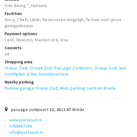
Trips & activities
Fine dining *, Italiaans
Facilities
Student routes
Airco, Chefs table, Reserveren mogelijk, Te huur voor privé
Nature
gelegenheden
Party pics
Payment options
Cash, Maestro, Mastercard, Visa
Restaurants
Couverts
Bars
24
Shopping area
Hotels
Oranje Zuid
,
Oranje Zuid: Passage Zuidpoort
,
Oranje Zuid: Van
Recreation
Coothplein & Nw. Ginnekenstraat
Nearby parking
Shops
Parkeergarage Oranje Zuid
,
Mols parking centrum Breda
Shopping areas
Deals
passage zuidpoort 10
,
4811 NT
Breda
Parking
www.portasud.nl
0768887296
Sign in
info@portasud.nl