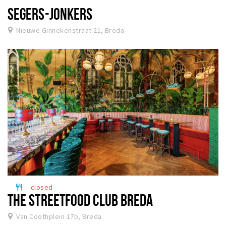
SEGERS-JONKERS
Nieuwe Ginnekenstraat 21, Breda
closed
restaurant
THE STREETFOOD CLUB BREDA
Van Coothplein 17b, Breda