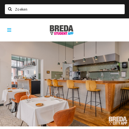
Search
Breda
HOME
Student
Select language
App
STUDYING
Welcome in Breda
Student associations
Student council
Student routes
New in town? Check FAQ!
LIVING IN BREDA
Housing