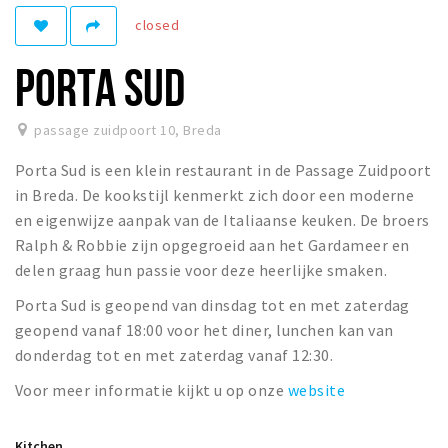
Registering municipality
closed
Health insurance
PORTA SUD
General practitioner and first aid
Q&A
passage zuidpoort 10
,
Breda
DISCOUNTS
Porta Sud is een klein restaurant in de Passage Zuidpoort
Breda Student Shop
in Breda. De kookstijl kenmerkt zich door een moderne
Spin the wheel!
en eigenwijze aanpak van de Italiaanse keuken. De broers
Ralph & Robbie zijn opgegroeid aan het Gardameer en
delen graag hun passie voor deze heerlijke smaken.
LEISURE
SportS
Porta Sud is geopend van dinsdag tot en met zaterdag
geopend vanaf 18:00 voor het diner, lunchen kan van
News
donderdag tot en met zaterdag vanaf 12:30.
Agenda
Voor meer informatie kijkt u op onze
website
Sights
Museums, theatres & stages
Kitchen