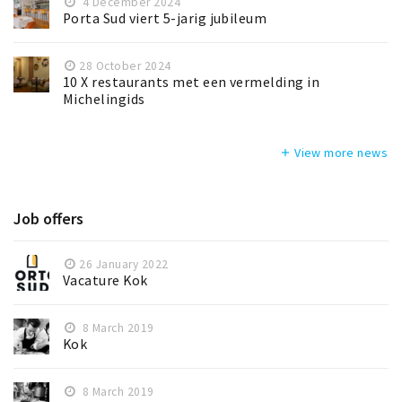
4 December 2024
Porta Sud viert 5-jarig jubileum
28 October 2024
10 X restaurants met een vermelding in
Michelingids
View more news
add
Job offers
26 January 2022
Vacature Kok
8 March 2019
Kok
8 March 2019