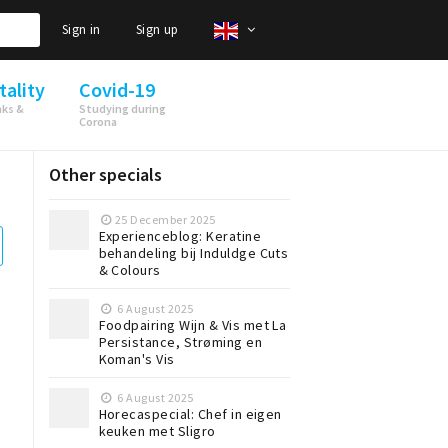
Sign in
Sign up
tality
Covid-19
nks &
Studying during
Corona
Other specials
25 December 2025
Experienceblog: Keratine
behandeling bij Induldge Cuts
& Colours
6 August 2025
Foodpairing Wijn & Vis met La
Persistance, Strøming en
Koman's Vis
6 August 2025
Horecaspecial: Chef in eigen
keuken met Sligro