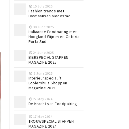
15 July 2025
Fashion trends met
Bastiaansen Modestad
30 June 2025
Italiaanse Foodparing met
Hoogland Wijnen en Osteria
Porta Sud
24 June 2025
BIERSPECIAL STAPPEN
MAGAZINE 2025
3 June 2025
Interieurspecial ’t
Looiershuis Shoppen
Magazine 2025
22 May 2024
De Kracht van Foodpairing
17 May 2024
TROUWSPECIAL STAPPEN
MAGAZINE 2024