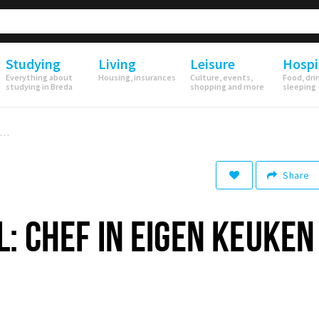
Studying
Living
Leisure
Hospi
Everything about
Housing, insurances
Culture, events,
Food, dri
studying in Breda
shopping and more
sleeping
Horecaspecial: Chef in eigen keuken met Sligro
Share
: CHEF IN EIGEN KEUKEN