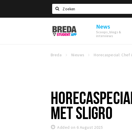
Search
News
Breda
Scoops, blogs &
Student
interviews
App
Breda
Nieuws
HORECASPECIAL
MET SLIGRO
Added on 6 August 2025