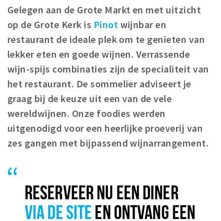
Registering municipality
Gelegen aan de Grote Markt en met uitzicht
Health insurance
op de Grote Kerk is
Pinot
wijnbar en
General practitioner and first aid
restaurant de ideale plek om te genieten van
Q&A
lekker eten en goede wijnen. Verrassende
wijn-spijs combinaties zijn de specialiteit van
DISCOUNTS
het restaurant. De sommelier adviseert je
Breda Student Shop
graag bij de keuze uit een van de vele
Spin the wheel!
wereldwijnen. Onze foodies werden
uitgenodigd voor een heerlijke proeverij van
LEISURE
zes gangen met bijpassend wijnarrangement.
SportS
News
Agenda
RESERVEER NU EEN DINER
Sights
VIA DE SITE
EN ONTVANG EEN
Museums, theatres & stages