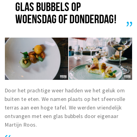
GLAS BUBBELS OP
Trips & activities
Student routes
WOENSDAG OF DONDERDAG!
Nature
Party pics
Restaurants
Bars
Hotels
Recreation
Shops
Door het prachtige weer hadden we het geluk om
Shopping areas
buiten te eten. We namen plaats op het sfeervolle
Deals
terras aan een hoge tafel. We werden vriendelijk
Parking
ontvangen met een glas bubbels door eigenaar
Martijn Roos.
Sign in