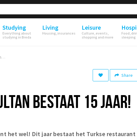
Studying
Living
Leisure
Hospi
Everything about
Housing, insurances
Culture, events,
Food, dri
studying in Breda
shopping and more
sleeping
Restaurant Sultan bestaat 15 jaar!
Share
LTAN BESTAAT 15 JAAR!
nt het wel! Dit jaar bestaat het Turkse restaurant