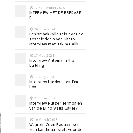
12 September 2025
INTERVIEW MET DE BREDASE
DJ
26 June 2024
Een smaakvolle reis door de
geschiedenis van Shato:
Interview met Hakim Celik
17 May 2024
Interview Antonia in the
building
13 July 2023
Interview Hardwell en Tim
Hox
27 June 2023
Interview Rutger Termohlen
van de Blind Walls Gallery
10 March 2023
Waarom Coen Bastiaansen
zich kandidaat stelt voor de