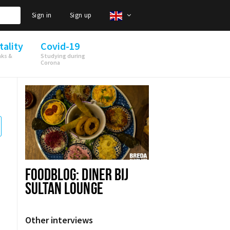
Sign in
Sign up
tality
Covid-19
nks &
Studying during
Corona
FOODBLOG: DINER BIJ
SULTAN LOUNGE
Other interviews