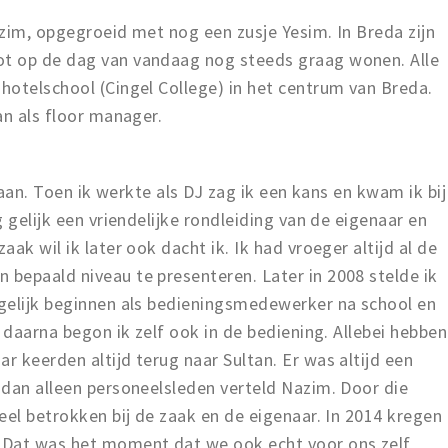
zim, opgegroeid met nog een zusje Yesim. In Breda zijn
t op de dag van vandaag nog steeds graag wonen. Alle
hotelschool (Cingel College) in het centrum van Breda.
an als floor manager.
l aan. Toen ik werkte als DJ zag ik een kans en kwam ik bij
 gelijk een vriendelijke rondleiding van de eigenaar en
ak wil ik later ook dacht ik. Ik had vroeger altijd al de
bepaald niveau te presenteren. Later in 2008 stelde ik
gelijk beginnen als bedieningsmedewerker na school en
 daarna begon ik zelf ook in de bediening. Allebei hebben
 keerden altijd terug naar Sultan. Er was altijd een
 dan alleen personeelsleden verteld Nazim. Door die
eel betrokken bij de zaak en de eigenaar. In 2014 kregen
 Dat was het moment dat we ook echt voor ons zelf