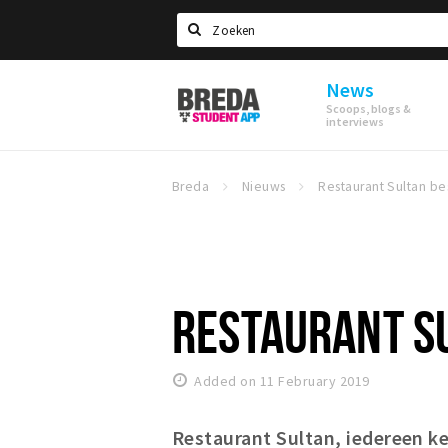
Search
News
Breda
Scoops, blogs &
Student
interviews
App
Breda
Nieuws
RESTAURANT SU
Added on 11 February 2019
Restaurant Sultan, iedereen ke