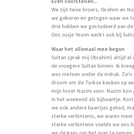
Even voorstellen...
We zijn twee broers, Ibrahim en Na
we geboren en getogen waar we to
drie hebben we gestudeerd aan de 
Ons zusje Yesim werkt ook bij Sult
Waar het allemaal mee begon
Sultan sprak mij (Ibrahim) altijd a
de vroegere Sultan binnen. Ik kreeg
was meteen onder de indruk. Zo'n za
droom om de Turkse keuken op een 
mijn broer Nazim voor. Nazim kon 
in het weekend als bijbaantje. Kort
we ook andere baantjes gehad, maar
sterke verbintenis, we waren meer
sterke verbintenis voelde we ons h
we de kans om het over te nemen.