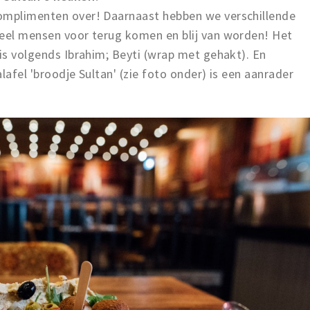
complimenten over!
Daarnaast hebben we verschillende
veel mensen voor terug komen en blij van worden!
Het
 is volgends Ibrahim; Beyti (wrap met gehakt). En
lafel 'broodje Sultan' (zie foto onder) is een aanrader