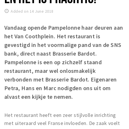
Registering municipality
Health insurance
Added on 14 June 2018
General practitioner and first aid
Vandaag opende Pampelonne haar deuren aan
Q&A
het Van Coothplein. Het restaurant is
gevestigd in het voormalige pand van de SNS
DISCOUNTS
bank, direct naast Brasserie Bardot.
Breda Student Shop
Pampelonne is een op zichzelf staand
Spin the wheel!
restaurant, maar wel onlosmakelijk
LEISURE
verbonden met Brasserie Bardot. Eigenaren
Petra, Hans en Marc nodigden ons uit om
SportS
alvast een kijkje te nemen.
News
Agenda
Het restaurant heeft een zeer stijlvolle inrichting
Sights
met uiteraard veel Franse invloeden. De zaak voelt
Museums, theatres & stages