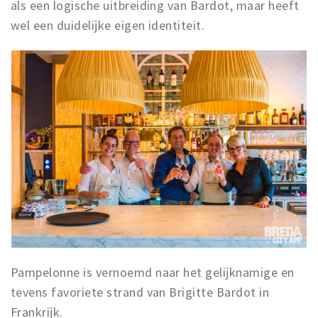
als een logische uitbreiding van Bardot, maar heeft
Trips & activities
wel een duidelijke eigen identiteit.
Student routes
Nature
Party pics
Restaurants
Bars
Hotels
Recreation
Shops
Shopping areas
Deals
Parking
Pampelonne is vernoemd naar het gelijknamige en
tevens favoriete strand van Brigitte Bardot in
Sign in
Frankrijk.