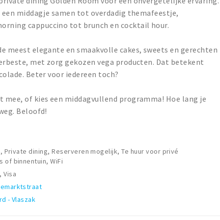
 private dining Golden Room voor een onvergetelijke ervaring.
Van een middagje samen tot overdadig themafeestje,
orning cappuccino tot brunch en cocktail hour.
s de meest elegante en smaakvolle cakes, sweets en gerechten
llerbeste, met zorg gekozen vega producten. Dat betekent
ocolade. Beter voor iedereen toch?
at mee, of kies een middagvullend programma! Hoe lang je
 weg. Beloofd!
k, Private dining, Reserveren mogelijk, Te huur voor privé
 of binnentuin, WiFi
 Visa
eemarktstraat
rd - Vlaszak