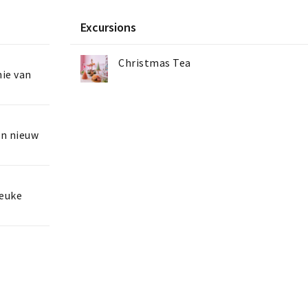
Excursions
Christmas Tea
nie van
en nieuw
leuke