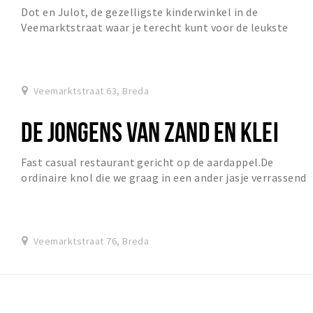
Dot en Julot, de gezelligste kinderwinkel in de
Veemarktstraat waar je terecht kunt voor de leukste
kleding tot en met maat 152. Daarnaast hebben we o...
Veemarktstraat 63, Breda
DE JONGENS VAN ZAND EN KLEI
Fast casual restaurant gericht op de aardappel.De
ordinaire knol die we graag in een ander jasje verrassend
lekker willen maken.
Veemarktstraat 76, Breda