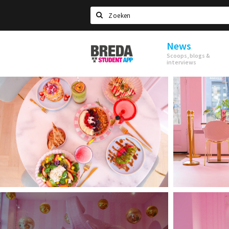
Search
News
Breda
Scoops, blogs &
Student
interviews
App