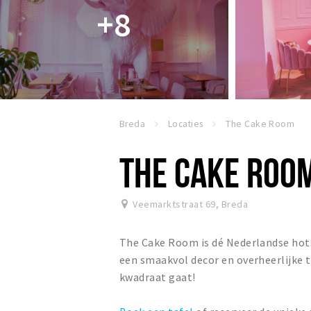
+8
Breda
Locaties
The Cake Room
THE CAKE ROO
Veemarktstraat 69
,
Breda
The Cake Room is dé Nederlandse hots
een smaakvol decor en overheerlijke tr
kwadraat gaat!