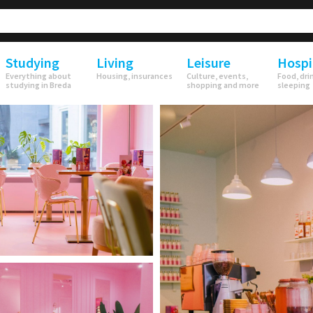
Studying
Living
Leisure
Hospi
Everything about
Housing, insurances
Culture, events,
Food, dri
studying in Breda
shopping and more
sleeping