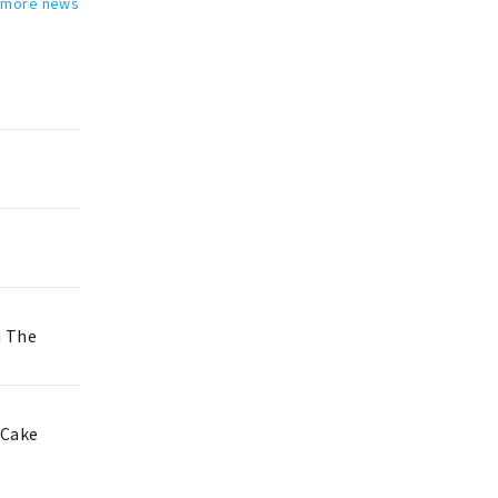
 more news
j The
 Cake