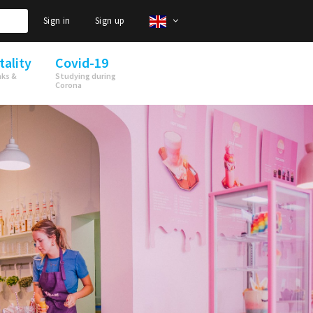
Sign in
Sign up
tality
Covid-19
nks &
Studying during
Corona