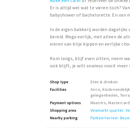
Boek een tafel
of reserveer de unieke
Er is altijd wel wat te vieren toch? 
babyshower of bachelorette. En van m
In de eigen bakkerij worden dagelijk
bereid. Mega eerlijk, met alleen de a
eieren van blije kippen en eerlijke ch
Kom langs, blijf even zitten, neem w
ook blijft, je wilt sowieso nooit meer
Shop type
Eten & drinken
Facilities
Airco, Kindvriendelij
gelegenheden, Terras
Payment options
Maestro, Mastercard,
Shopping area
Veemarkt quarter: V
Nearby parking
Parkeerterrein: Beye