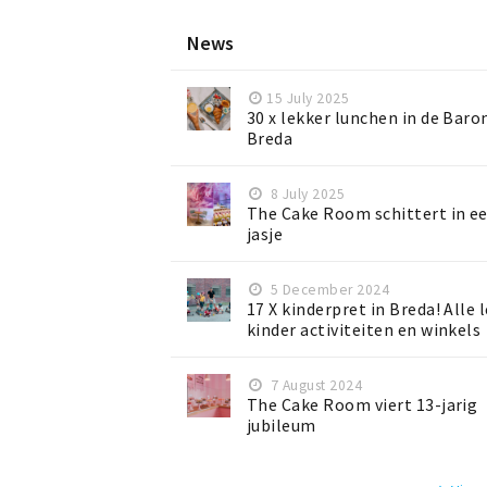
News
15 July 2025
30 x lekker lunchen in de Baro
Breda
8 July 2025
The Cake Room schittert in e
jasje
5 December 2024
17 X kinderpret in Breda! Alle 
kinder activiteiten en winkels
7 August 2024
The Cake Room viert 13-jarig
jubileum