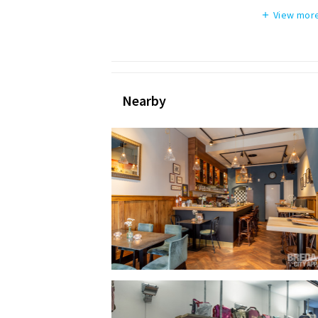
View more
add
Nearby