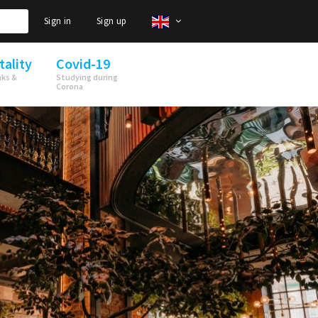
Sign in
Sign up
tality
Covid-19
nks &
Studying during
Corona