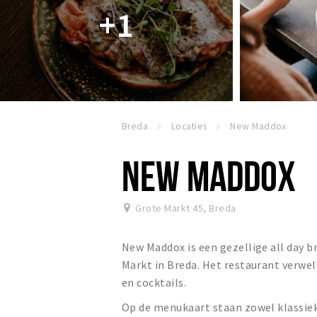
+1
Breda
Locaties
New Maddox
NEW MADDOX
Grote Markt 45
,
Breda
New Maddox is een gezellige all day 
Markt in Breda. Het restaurant verwel
en cocktails.
Op de menukaart staan zowel klassiek