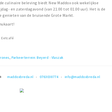
de culinaire beleving biedt New Maddox ook wekelijkse
ijdag- en zaterdagavond (van 21.00 tot 01.00 uur). Het is de
te genieten van de bruisende Grote Markt.
nukaart!
, Eetcafé
arones
,
Parkeerterrein: Beyerd - Vlaszak
a
maddoxbreda.nl
0763038774
info@maddoxbreda.nl