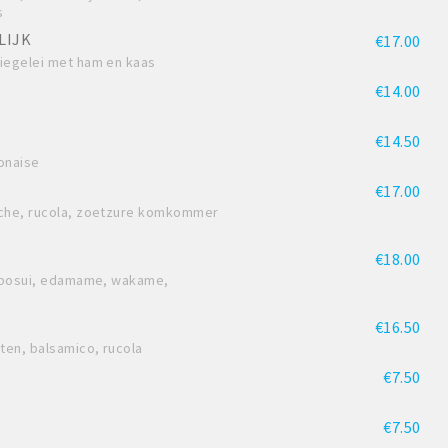
s
LIJK
€17.00
iegelei met ham en kaas
€14.00
€14.50
onaise
€17.00
îche, rucola, zoetzure komkommer
€18.00
, bosui, edamame, wakame,
€16.50
en, balsamico, rucola
€7.50
€7.50