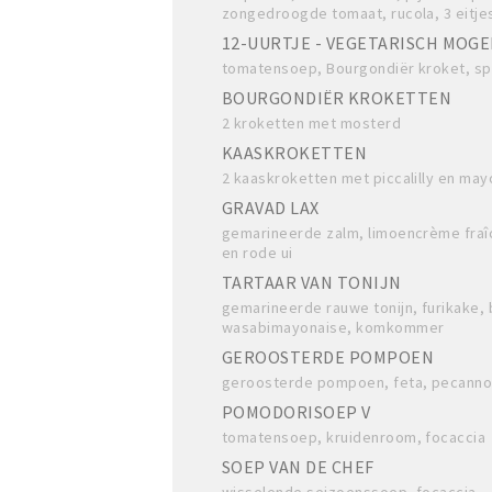
zongedroogde tomaat, rucola, 3 eitje
12-UURTJE - VEGETARISCH MOGE
tomatensoep, Bourgondiër kroket, sp
BOURGONDIËR KROKETTEN
2 kroketten met mosterd
KAASKROKETTEN
2 kaaskroketten met piccalilly en may
GRAVAD LAX
gemarineerde zalm, limoencrème fra
en rode ui
TARTAAR VAN TONIJN
gemarineerde rauwe tonijn, furikake
wasabimayonaise, komkommer
GEROOSTERDE POMPOEN
geroosterde pompoen, feta, pecannot
POMODORISOEP V
tomatensoep, kruidenroom, focaccia
SOEP VAN DE CHEF