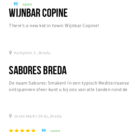
open
restaurant
WIJNBAR COPINE
There’s a new kid in town: Wijnbar Copine!
Kerkplein 3 , Breda
SABORES BREDA
De naam Sabores: Smaken! In een typisch Mediterraanse
ontspannen sfeer kunt u bij ons van alle landen rond de
Middellandse Zee de zo typerende geuren,...
Grote Markt 39-41, Breda
open
restaurant