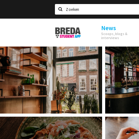
Search
News
Breda
Scoops, blogs &
Student
interviews
App