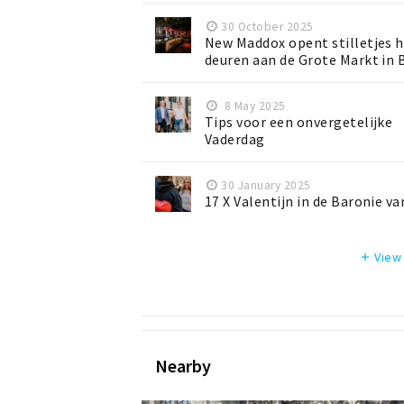
30 October 2025
New Maddox opent stilletjes 
deuren aan de Grote Markt in 
8 May 2025
Tips voor een onvergetelijke
Vaderdag
30 January 2025
17 X Valentijn in de Baronie v
View
add
Nearby