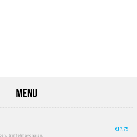
MENU
€17.75
ten, truffelmayonaise,