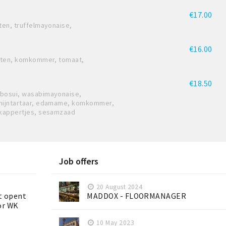
€17.00
ten, truffelmayonaise,
€16.00
noten, komkommer, tomaat,
€18.50
 bosui, wasabimayonaise,
onijntartaar, edamame, komkommer,
 kappertjes, sesamzaad
Job offers
20 August 2024
t opent
MADDOX - FLOORMANAGER
or WK
10 May 2023