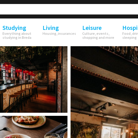
Studying
Living
Leisure
Hospi
Everything about
Housing, insurances
Culture, events,
Food, dri
studying in Breda
shopping and more
sleeping