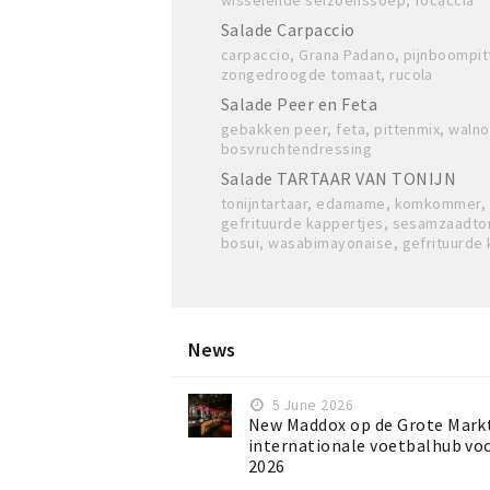
wisselende seizoenssoep, focaccia
Salade Carpaccio
carpaccio, Grana Padano, pijnboompit
zongedroogde tomaat, rucola
Salade Peer en Feta
gebakken peer, feta, pittenmix, wal
bosvruchtendressing
Salade TARTAAR VAN TONIJN
tonijntartaar, edamame, komkommer,
gefrituurde kappertjes, sesamzaadt
bosui, wasabimayonaise, gefrituurde
News
5 June 2026
New Maddox op de Grote Mark
internationale voetbalhub vo
2026