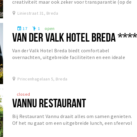
creativiteit maar ook zeker voor transparantie (op de
helderheid van sommige bieren na). Dit...
Liniestraat 31, Breda
17
1
open
event
emoji_people
VAN DER VALK HOTEL BREDA ***
Van der Valk Hotel Breda biedt comfortabel
overnachten, uitgebreide faciliteiten en een ideale
ligging voor zowel ontspanning als zakelijke gasten.
Princenhagelaan 5, Breda
closed
VANNU RESTAURANT
Bij Restaurant Vannu draait alles om samen genieten.
Of het nu gaat om een uitgebreide lunch, een sfeervol
diner of een gezellige borrel, gasten zijn...