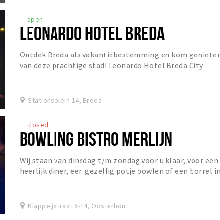
open
LEONARDO HOTEL BREDA
Ontdek Breda als vakantiebestemming en kom geniete
van deze prachtige stad! Leonardo Hotel Breda City
Center is gevestigd in een charmant gebouw dat...
Stationsplein 14, Breda
closed
BOWLING BISTRO MERLIJN
Wij staan van dinsdag t/m zondag voor u klaar, voor een
heerlijk diner, een gezellig potje bowlen of een borrel i
het Grand Café!
Klappeijstraat 8-14, Oosterhout