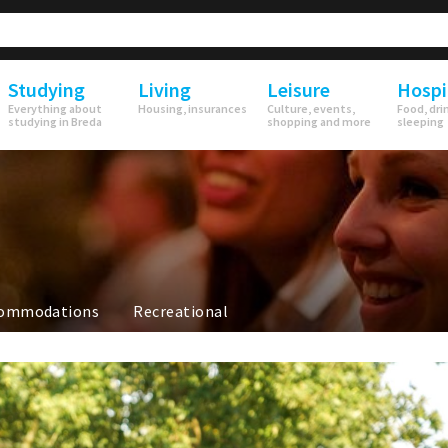
Studying
Living
Leisure
Hospi
Everything about
Housing, insurances
Culture, events,
Food, dri
studying in Breda
shopping and more
sleeping
ommodations
Recreational