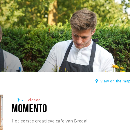
View on the ma
2
closed
emoji_people
MOMENTO
Het eerste creatieve cafe van Breda!