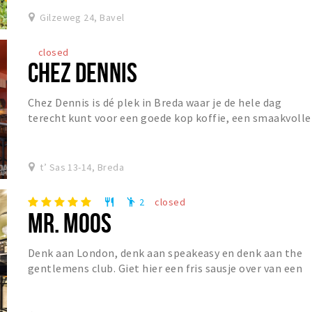
Gilzeweg 24, Bavel
closed
CHEZ DENNIS
Chez Dennis is dé plek in Breda waar je de hele dag
terecht kunt voor een goede kop koffie, een smaakvolle
lunch of een gezellige borrel. De dag begin...
t’ Sas 13-14, Breda
2
closed
restaurant
emoji_people
MR. MOOS
Denk aan London, denk aan speakeasy en denk aan the
gentlemens club. Giet hier een fris sausje over van een
Franse Bistro en Mr. Moos is geboren. Mr....