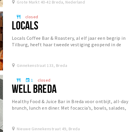
Grote Markt 40-42 Breda, Nederland
closed
restaurant
LOCALS
Locals Coffee Bar & Roastery, al elf jaar een begrip in
Tilburg, heeft haar tweede vestiging geopend in de
Ginnekenstraat. De koffiebar staat bekend o...
Ginnekenstraat 133, Breda
1
closed
restaurant
event
WELL BREDA
Healthy Food & Juice Bar in Breda voor ontbijt, all-day
brunch, lunch en diner. Met focaccia’s, bowls, salades,
specialty coffee, matcha, verse juices...
Nieuwe Ginnekenstraat 49, Breda