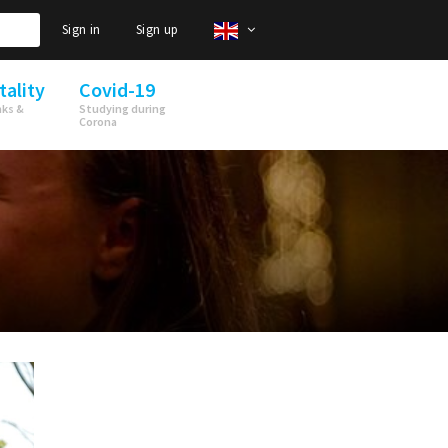
Sign in
Sign up
tality
Covid-19
nks &
Studying during
Corona