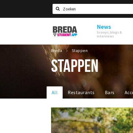
Search
News
Breda
Scoops, blogs &
Student
interviews
App
Breda
Stappen
STAPPEN
All
Restaurants
Bars
Acc