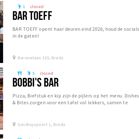
1
closed
emoji_people
BAR TOEFF
BAR TOEFF opent haar deuren eind 2026, houd de social
in de gaten!
Baronielaan 320, Breda
5
closed
restaurant
emoji_people
BOBBI'S BAR
Pizza, Biefstuk en kip zijn de pijlers op het menu. Dishe
& Bites zorgen voor een tafel vol lekkers, samen te
stellen naar eigen wens. De prominent a...
Gasthuyspoort 1, Breda