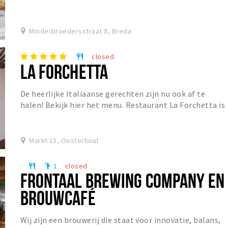
Minderbroedersstraat 8, Breda
closed
restaurant
LA FORCHETTA
De heerlijke Italiaanse gerechten zijn nu ook af te
halen! Bekijk hier het menu. Restaurant La Forchetta is
een sfeervol restaurant in het centrum van...
Markt 15, Oosterhout
1
closed
restaurant
emoji_people
FRONTAAL BREWING COMPANY EN
BROUWCAFÉ
Wij zijn een brouwerij die staat voor innovatie, balans,