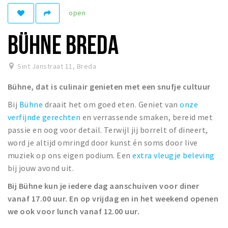
Registering municipality
open
Health insurance
BÜHNE BREDA
General practitioner and first aid
Q&A
Sint Janstraat 11
,
Breda
DISCOUNTS
Bühne, dat is culinair genieten met een snufje cultuur
Breda Student Shop
Bij
Bühne
draait het om goed eten. Geniet van
onze
Spin the wheel!
verfijnde gerechten
en verrassende smaken, bereid met
passie en oog voor detail. Terwijl jij borrelt of dineert,
LEISURE
word je altijd omringd door kunst én soms door live
SportS
muziek op ons eigen podium. Een
extra vleugje beleving
bij jouw avond uit.
News
Bij Bühne kun je iedere dag aanschuiven voor diner
Agenda
vanaf 17.00 uur. En op vrijdag en in het weekend openen
Sights
we ook voor lunch vanaf 12.00 uur.
Museums, theatres & stages