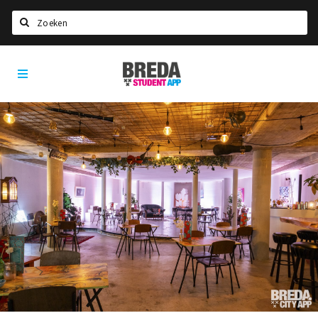
Search
Breda
HOME
Student
Select language
App
STUDYING
Welcome in Breda
Student associations
Student council
Student routes
New in town? Check FAQ!
LIVING IN BREDA
Housing