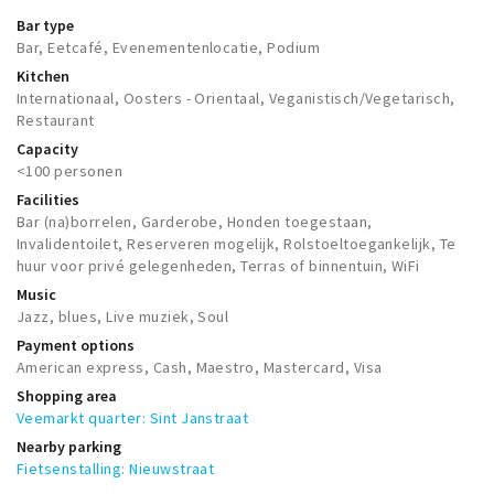
Trips & activities
Bar type
Bar, Eetcafé, Evenementenlocatie, Podium
Student routes
Kitchen
Nature
Internationaal, Oosters - Orientaal, Veganistisch/Vegetarisch,
Restaurant
Party pics
Capacity
Restaurants
<100 personen
Bars
Facilities
Bar (na)borrelen, Garderobe, Honden toegestaan,
Hotels
Invalidentoilet, Reserveren mogelijk, Rolstoeltoegankelijk, Te
Recreation
huur voor privé gelegenheden, Terras of binnentuin, WiFi
Music
Shops
Jazz, blues, Live muziek, Soul
Shopping areas
Payment options
American express, Cash, Maestro, Mastercard, Visa
Deals
Shopping area
Parking
Veemarkt quarter: Sint Janstraat
Nearby parking
Sign in
Fietsenstalling: Nieuwstraat