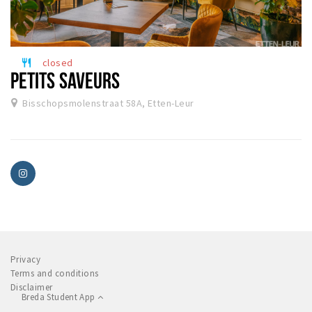
closed
restaurant
PETITS SAVEURS
Bisschopsmolenstraat 58A, Etten-Leur
Privacy
Terms and conditions
Disclaimer
Breda Student App