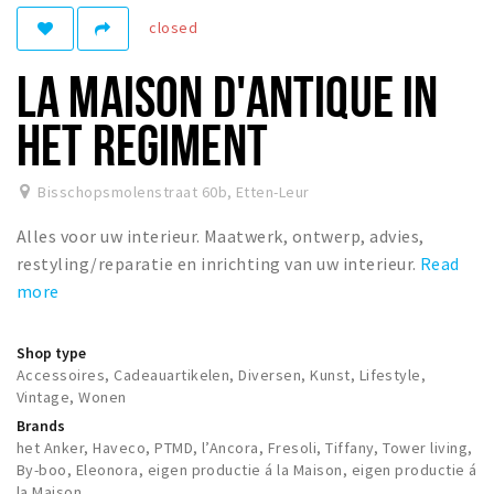
Registering municipality
closed
Health insurance
LA MAISON D'ANTIQUE IN
General practitioner and first aid
Q&A
HET REGIMENT
DISCOUNTS
Bisschopsmolenstraat 60b
,
Etten-Leur
Breda Student Shop
Alles voor uw interieur. Maatwerk, ontwerp, advies,
Spin the wheel!
restyling/reparatie en inrichting van uw interieur.
Read
more
LEISURE
SportS
Shop type
News
Accessoires, Cadeauartikelen, Diversen, Kunst, Lifestyle,
Vintage, Wonen
Agenda
Brands
Sights
het Anker, Haveco, PTMD, l’Ancora, Fresoli, Tiffany, Tower living,
By-boo, Eleonora, eigen productie á la Maison, eigen productie á
Museums, theatres & stages
la Maison