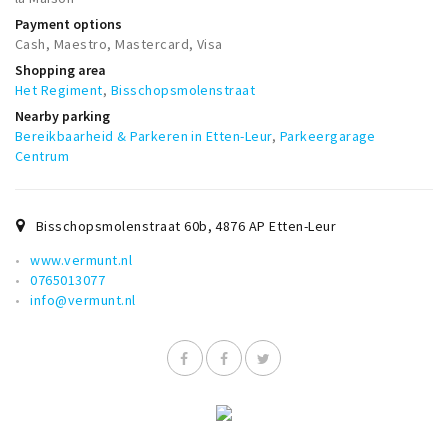
Trips & activities
Payment options
Cash, Maestro, Mastercard, Visa
Student routes
Shopping area
Nature
Het Regiment
,
Bisschopsmolenstraat
Party pics
Nearby parking
Bereikbaarheid & Parkeren in Etten-Leur
,
Parkeergarage
Restaurants
Centrum
Bars
Hotels
Bisschopsmolenstraat 60b
,
4876 AP
Etten-Leur
Recreation
www.vermunt.nl
Shops
0765013077
info@vermunt.nl
Shopping areas
Deals
Parking
Sign in