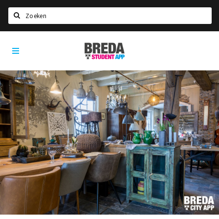
Search
Breda
HOME
Student
Select language
App
STUDYING
Welcome in Breda
Student associations
Student council
Student routes
New in town? Check FAQ!
LIVING IN BREDA
Housing