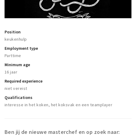
Registering municipality
Health insurance
General practitioner and first aid
Q&A
Position
keukenhulp
DISCOUNTS
Employment type
Parttime
Breda Student Shop
Minimum age
Spin the wheel!
16 jaar
Required experience
LEISURE
niet vereist
SportS
Qualifications
News
interesse in het koken, het koksvak en een teamplayer
Agenda
Sights
Museums, theatres & stages
Ben jij de nieuwe masterchef en op zoek naar: