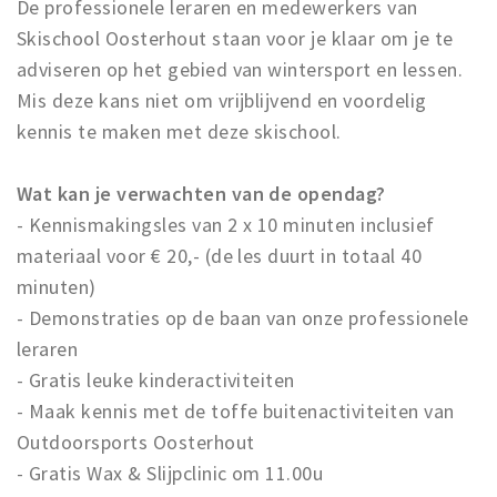
De professionele leraren en medewerkers van
Trips & activities
Skischool Oosterhout staan voor je klaar om je te
Student routes
adviseren op het gebied van wintersport en lessen.
Nature
Mis deze kans niet om vrijblijvend en voordelig
Party pics
kennis te maken met deze skischool.
Restaurants
Wat kan je verwachten van de opendag?
Bars
- Kennismakingsles van 2 x 10 minuten inclusief
Hotels
materiaal voor € 20,- (de les duurt in totaal 40
Recreation
minuten)
Shops
- Demonstraties op de baan van onze professionele
Shopping areas
leraren
Deals
- Gratis leuke kinderactiviteiten
Parking
- Maak kennis met de toffe buitenactiviteiten van
Outdoorsports Oosterhout
Sign in
- Gratis Wax & Slijpclinic om 11.00u