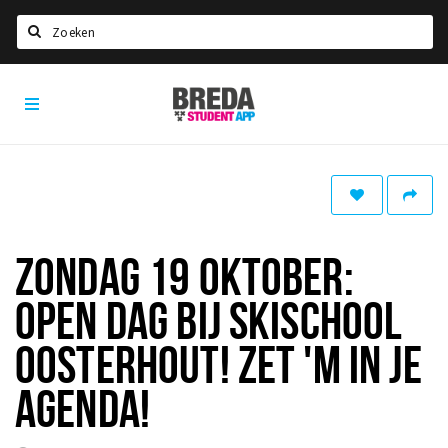
Search
Breda
HOME
Student
Select language
App
STUDYING
Welcome in Breda
Student associations
ZONDAG 19 OKTOBER:
Student council
OPEN DAG BIJ SKISCHOOL
Student routes
New in town? Check FAQ!
OOSTERHOUT! ZET 'M IN JE
AGENDA!
LIVING IN BREDA
Housing