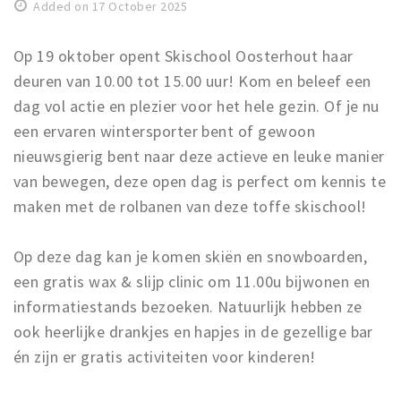
Registering municipality
Added on 17 October 2025
Health insurance
Op 19 oktober opent Skischool Oosterhout haar
General practitioner and first aid
deuren van 10.00 tot 15.00 uur! Kom en beleef een
Q&A
dag vol actie en plezier voor het hele gezin. Of je nu
een ervaren wintersporter bent of gewoon
DISCOUNTS
nieuwsgierig bent naar deze actieve en leuke manier
Breda Student Shop
van bewegen, deze open dag is perfect om kennis te
Spin the wheel!
maken met de rolbanen van deze toffe skischool!
LEISURE
Op deze dag kan je komen skiën en snowboarden,
SportS
een gratis wax & slijp clinic om 11.00u bijwonen en
News
informatiestands bezoeken. Natuurlijk hebben ze
Agenda
ook heerlijke drankjes en hapjes in de gezellige bar
én zijn er gratis activiteiten voor kinderen!
Sights
Museums, theatres & stages