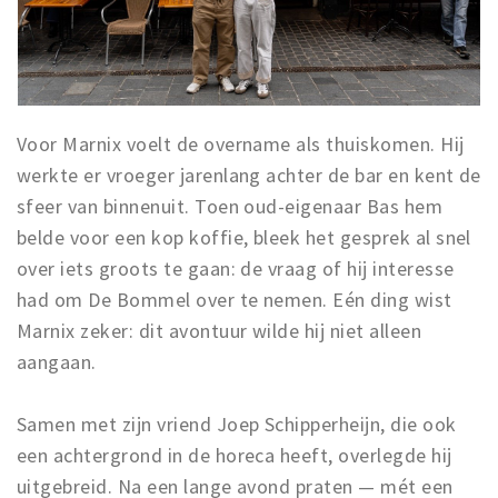
Trips & activities
Student routes
Nature
Party pics
Voor Marnix voelt de overname als thuiskomen. Hij
Restaurants
werkte er vroeger jarenlang achter de bar en kent de
Bars
sfeer van binnenuit. Toen oud-eigenaar Bas hem
Hotels
belde voor een kop koffie, bleek het gesprek al snel
Recreation
over iets groots te gaan: de vraag of hij interesse
had om De Bommel over te nemen. Eén ding wist
Shops
Marnix zeker: dit avontuur wilde hij niet alleen
Shopping areas
aangaan.
Deals
Parking
Samen met zijn vriend Joep Schipperheijn, die ook
een achtergrond in de horeca heeft, overlegde hij
Sign in
uitgebreid. Na een lange avond praten — mét een