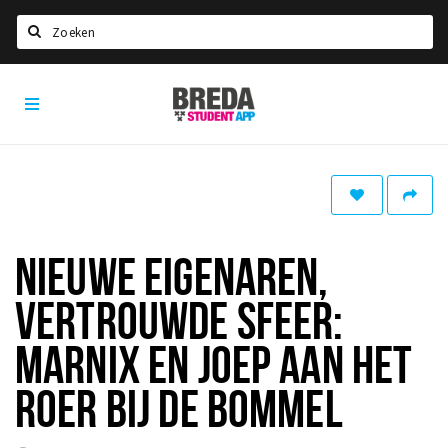
Search
Breda
HOME
Student
Select language
App
STUDYING
Welcome in Breda
Student associations
NIEUWE EIGENAREN,
Student council
VERTROUWDE SFEER:
Student routes
New in town? Check FAQ!
MARNIX EN JOEP AAN HET
ROER BIJ DE BOMMEL
LIVING IN BREDA
Housing