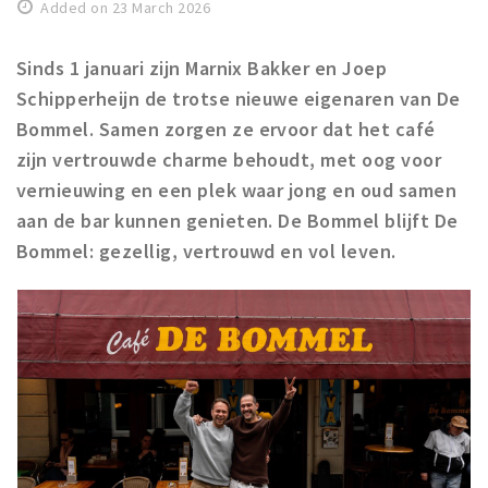
Registering municipality
Added on 23 March 2026
Health insurance
Sinds 1 januari zijn Marnix Bakker en Joep
General practitioner and first aid
Schipperheijn de trotse nieuwe eigenaren van De
Q&A
Bommel. Samen zorgen ze ervoor dat het café
zijn vertrouwde charme behoudt, met oog voor
DISCOUNTS
vernieuwing en een plek waar jong en oud samen
Breda Student Shop
aan de bar kunnen genieten. De Bommel blijft De
Spin the wheel!
Bommel: gezellig, vertrouwd en vol leven.
LEISURE
SportS
News
Agenda
Sights
Museums, theatres & stages