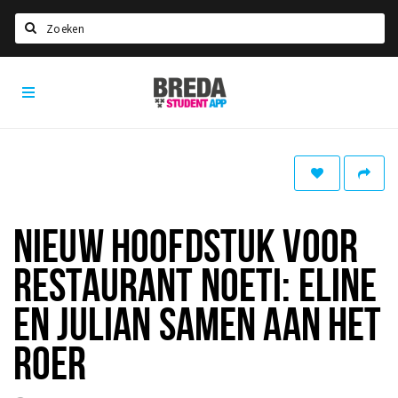
Search
Breda
HOME
Student
Select language
App
STUDYING
Welcome in Breda
Student associations
NIEUW HOOFDSTUK VOOR
Student council
RESTAURANT NOETI: ELINE
Student routes
New in town? Check FAQ!
EN JULIAN SAMEN AAN HET
ROER
LIVING IN BREDA
Housing