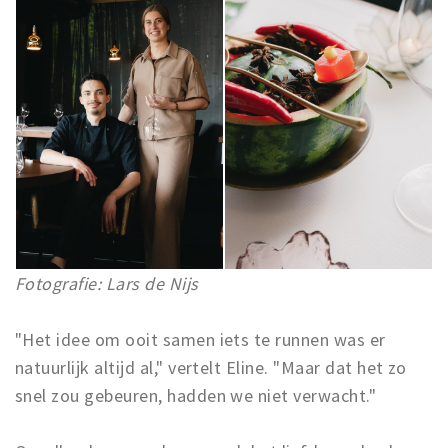
Trips & activities
Student routes
Nature
Party pics
Restaurants
Bars
Hotels
Recreation
Shops
Fotografie: Lars de Nijs
Shopping areas
Deals
"Het idee om ooit samen iets te runnen was er
natuurlijk altijd al," vertelt Eline. "Maar dat het zo
Parking
snel zou gebeuren, hadden we niet verwacht."
Sign in