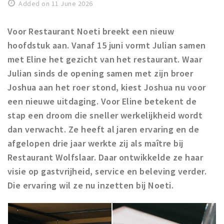
Registering municipality
Added on 11 June 2026
Health insurance
Voor Restaurant Noeti breekt een nieuw
General practitioner and first aid
hoofdstuk aan. Vanaf 15 juni vormt Julian samen
Q&A
met Eline
het gezicht van het restaurant. Waar
Julian sinds de opening samen met zijn broer
DISCOUNTS
Joshua aan het roer stond, kiest Joshua nu voor
Breda Student Shop
een nieuwe uitdaging. Voor Eline betekent de
Spin the wheel!
stap een droom die sneller werkelijkheid wordt
dan verwacht. Ze heeft al jaren ervaring en de
LEISURE
afgelopen drie jaar werkte zij als maître bij
SportS
Restaurant Wolfslaar. Daar ontwikkelde ze haar
News
visie op gastvrijheid, service en beleving verder.
Agenda
Die ervaring wil ze nu inzetten bij Noeti.
Sights
Museums, theatres & stages