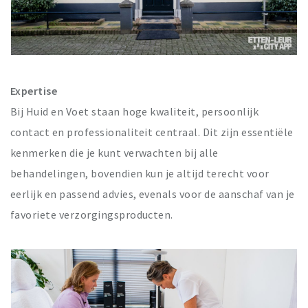
Trips & activities
Student routes
Nature
Party pics
Expertise
Restaurants
Bij Huid en Voet staan hoge kwaliteit, persoonlijk
Bars
contact en professionaliteit centraal. Dit zijn essentiële
Hotels
kenmerken die je kunt verwachten bij alle
Recreation
behandelingen, bovendien kun je altijd terecht voor
Shops
eerlijk en passend advies, evenals voor de aanschaf van je
Shopping areas
favoriete verzorgingsproducten.
Deals
Parking
Sign in