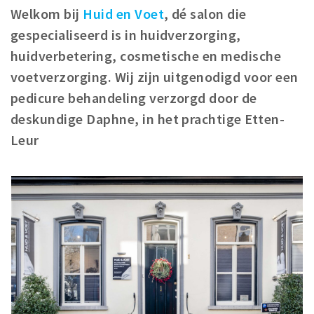
Registering municipality
Welkom bij
Huid en Voet
, dé salon die
Health insurance
gespecialiseerd is in huidverzorging,
General practitioner and first aid
huidverbetering, cosmetische en medische
Q&A
voetverzorging. Wij zijn uitgenodigd voor een
pedicure behandeling verzorgd door de
DISCOUNTS
deskundige Daphne, in het prachtige Etten-
Breda Student Shop
Leur
Spin the wheel!
LEISURE
SportS
News
Agenda
Sights
Museums, theatres & stages