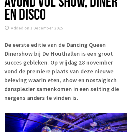
AVOND VOL SHOW, DINER
Registering municipality
EN DISCO
Health insurance
General practitioner and first aid
Added on 1 December 2025
Q&A
De eerste editie van de Dancing Queen
DISCOUNTS
Dinershow bij De Houthallen is een groot
Breda Student Shop
succes gebleken. Op vrijdag 28 november
Spin the wheel!
vond de premiere plaats van deze nieuwe
beleving waarin eten, show en nostalgisch
LEISURE
dansplezier samenkomen in een setting die
SportS
nergens anders te vinden is.
News
Agenda
Sights
Museums, theatres & stages