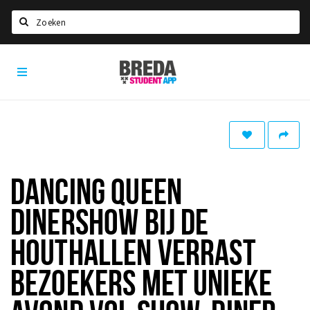
Search
Breda
HOME
Student
Select language
App
STUDYING
Welcome in Breda
Student associations
DANCING QUEEN
Student council
DINERSHOW BIJ DE
Student routes
New in town? Check FAQ!
HOUTHALLEN VERRAST
BEZOEKERS MET UNIEKE
LIVING IN BREDA
Housing