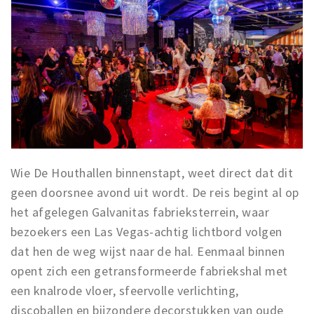
Trips & activities
Student routes
Nature
Party pics
Restaurants
Bars
Hotels
Recreation
Wie De Houthallen binnenstapt, weet direct dat dit
Shops
geen doorsnee avond uit wordt. De reis begint al op
het afgelegen Galvanitas fabrieksterrein, waar
Shopping areas
bezoekers een Las Vegas-achtig lichtbord volgen
Deals
dat hen de weg wijst naar de hal. Eenmaal binnen
Parking
opent zich een getransformeerde fabriekshal met
een knalrode vloer, sfeervolle verlichting,
Sign in
discoballen en bijzondere decorstukken van oude