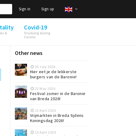
Sign in
Sign up
tality
Covid-19
nks &
Studying during
Corona
Other news
20 July 2026
Hier eet je de lekkerste
burgers van de Baronie!
22 May 2026
Festival zomer in de Baronie
van Breda 2026!
13 April 2026
Vrijmarkten in Breda tijdens
Koningsdag 2026!
13 April 2026