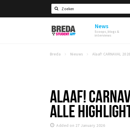
Search
News
Breda
Scoops, blogs &
Student
interviews
App
Breda
Nieuws
ALAAF! CARNAV
ALLE HIGHLIGHT
Added on 27 January 2026