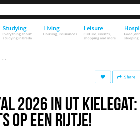
Studying
Living
Leisure
Hospi
Everything about
Housing, insurances
Culture, events,
Food, dri
studying in Breda
shopping and more
sleeping
Alaaf! CARNAVAL 2026 IN UT KIELEGAT: ALLE HIGHLIGHTS OP EEN RIJTJE!
Share
AL 2026 IN UT KIELEGAT:
S OP EEN RIJTJE!