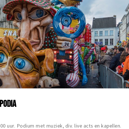
 PODIA
0 uur. Podium met muziek, div. live acts en kapellen.