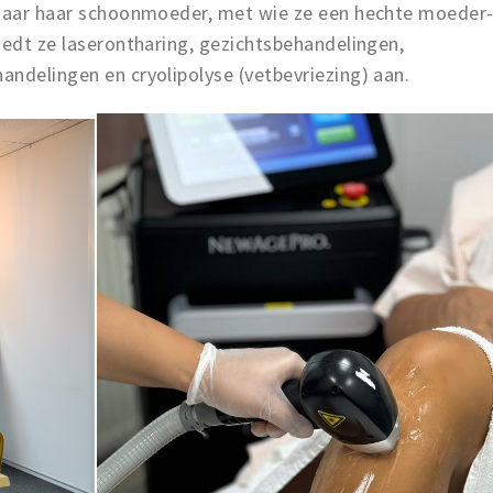
 naar haar schoonmoeder, met wie ze een hechte moeder
iedt ze laserontharing, gezichtsbehandelingen,
ndelingen en cryolipolyse (vetbevriezing) aan.