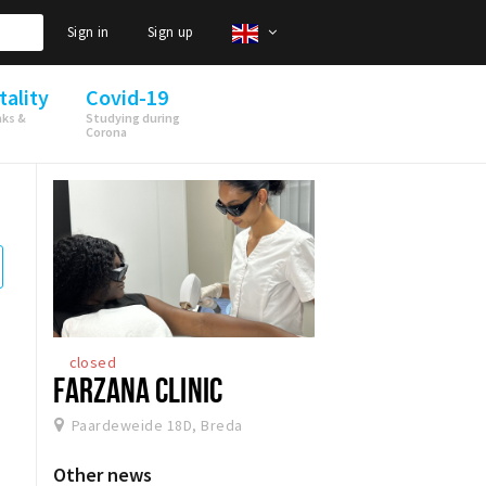
Sign in
Sign up
tality
Covid-19
nks &
Studying during
Corona
closed
FARZANA CLINIC
Paardeweide 18D, Breda
Other news