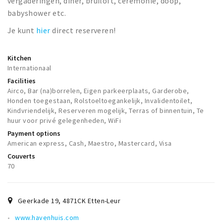
vergaderingen, diner, bruiloft, ceremonie, doop,
Trips & activities
babyshower etc.
Student routes
Je kunt
hier
direct reserveren!
Nature
Party pics
Kitchen
Internationaal
Restaurants
Facilities
Bars
Airco, Bar (na)borrelen, Eigen parkeerplaats, Garderobe,
Honden toegestaan, Rolstoeltoegankelijk, Invalidentoilet,
Hotels
Kindvriendelijk, Reserveren mogelijk, Terras of binnentuin, Te
Recreation
huur voor privé gelegenheden, WiFi
Payment options
Shops
American express, Cash, Maestro, Mastercard, Visa
Shopping areas
Couverts
Deals
70
Parking
Geerkade 19
,
4871CK
Etten-Leur
Sign in
www.havenhuis.com