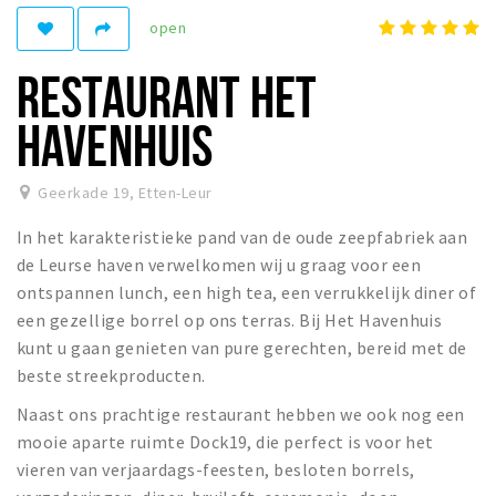
Registering municipality
open
Health insurance
RESTAURANT HET
General practitioner and first aid
Q&A
HAVENHUIS
DISCOUNTS
Geerkade 19
,
Etten-Leur
Breda Student Shop
In het karakteristieke pand van de oude zeepfabriek aan
Spin the wheel!
de Leurse haven verwelkomen wij u graag voor een
ontspannen lunch, een high tea, een verrukkelijk diner of
LEISURE
een gezellige borrel op ons terras. Bij Het Havenhuis
SportS
kunt u gaan genieten van pure gerechten, bereid met de
News
beste streekproducten.
Agenda
Naast ons prachtige restaurant hebben we ook nog een
Sights
mooie aparte ruimte Dock19, die perfect is voor het
vieren van verjaardags-feesten, besloten borrels,
Museums, theatres & stages