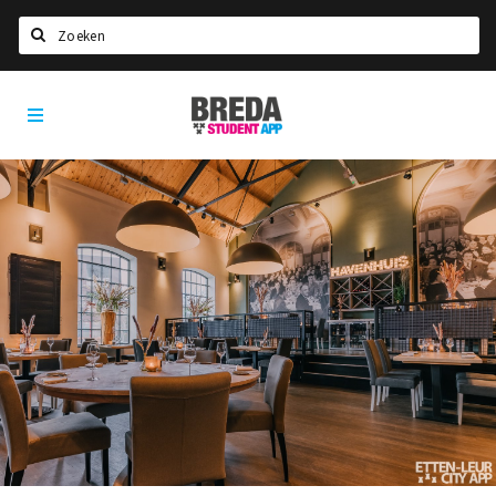
Search
Breda
HOME
Student
Select language
App
STUDYING
Welcome in Breda
Student associations
Student council
Student routes
New in town? Check FAQ!
LIVING IN BREDA
Housing