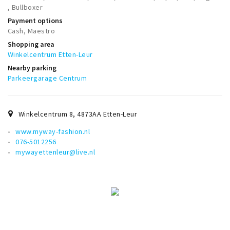
Trips & activities
, Bullboxer
Payment options
Student routes
Cash, Maestro
Nature
Shopping area
Winkelcentrum Etten-Leur
Party pics
Nearby parking
Restaurants
Parkeergarage Centrum
Bars
Hotels
Winkelcentrum 8
,
4873AA
Etten-Leur
Recreation
www.myway-fashion.nl
Shops
076-5012256
mywayettenleur@live.nl
Shopping areas
Deals
Parking
Sign in