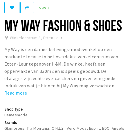
Registering municipality
open
Health insurance
MY WAY FASHION & SHOES
General practitioner and first aid
Q&A
Winkelcentrum 8
,
Etten-Leur
DISCOUNTS
My Way is een dames belevings-modewinkel op een
Breda Student Shop
markante locatie in het overdekte winkelcentrum van
Spin the wheel!
Etten-Leur tegenover H&M. De winkel heeft een
oppervlakte van 330m2 en is speels gebouwd. De
etalages zijn echte eye-catchers en geven een goede
LEISURE
indruk van wat je binnen bij My Way mag verwachten.
SportS
Read more
News
Agenda
Shop type
Damesmode
Sights
Brands
Museums, theatres & stages
Glamorous, Tra Montana, O.N.L.Y., Vero Moda, Esprit, EDC, Angels