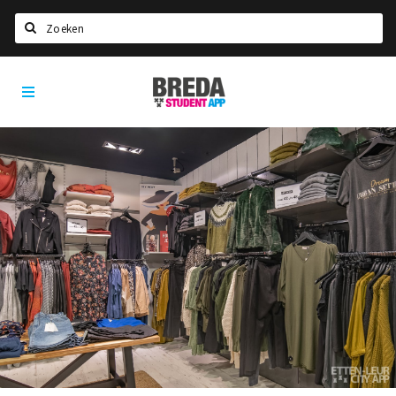
Search
Breda
HOME
Student
Select language
App
STUDYING
Welcome in Breda
Student associations
Student council
Student routes
New in town? Check FAQ!
LIVING IN BREDA
Housing