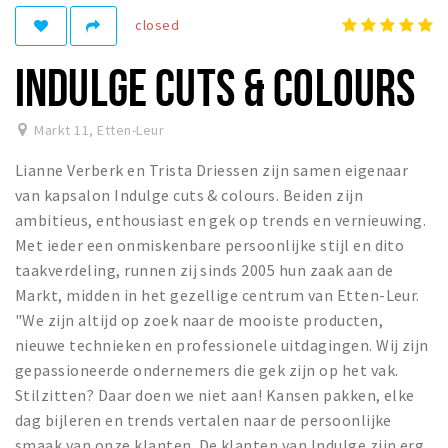
Registering municipality
closed
Health insurance
INDULGE CUTS & COLOURS
General practitioner and first aid
Q&A
Markt 11
,
Etten-Leur
DISCOUNTS
Lianne Verberk en Trista Driessen zijn samen eigenaar
Breda Student Shop
van kapsalon Indulge cuts & colours. Beiden zijn
Spin the wheel!
ambitieus, enthousiast en gek op trends en vernieuwing.
Met ieder een onmiskenbare persoonlijke stijl en dito
taakverdeling, runnen zij sinds 2005 hun zaak aan de
LEISURE
Markt, midden in het gezellige centrum van Etten-Leur.
SportS
"We zijn altijd op zoek naar de mooiste producten,
News
nieuwe technieken en professionele uitdagingen. Wij zijn
Agenda
gepassioneerde ondernemers die gek zijn op het vak.
Stilzitten? Daar doen we niet aan! Kansen pakken, elke
Sights
dag bijleren en trends vertalen naar de persoonlijke
Museums, theatres & stages
smaak van onze klanten. De klanten van Indulge zijn erg