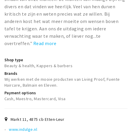
Trips & activities
divers en dat vinden we heerlijk. Veel van hen durven
Student routes
kritisch te zijn en weten precies wat ze willen. Bij
anderen kost het wat meer moeite om wensen boven
Nature
tafel te krijgen. Aan ons de uitdaging om iedere
Party pics
verwachting waar te maken, of liever nog...te
Restaurants
overtreffen."
Read more
Bars
Shop type
Hotels
Beauty & health, Kappers & barbers
Recreation
Brands
Wij werken met de mooie producten van Living Proof, Fuente
Shops
Haircare, Balmain en Eleven.
Shopping areas
Payment options
Deals
Cash, Maestro, Mastercard, Visa
Parking
Markt 11
,
4875 cb
Etten-Leur
Sign in
www.indulge.nl