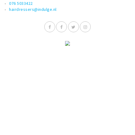
076 5033422
hairdressers@indulge.nl