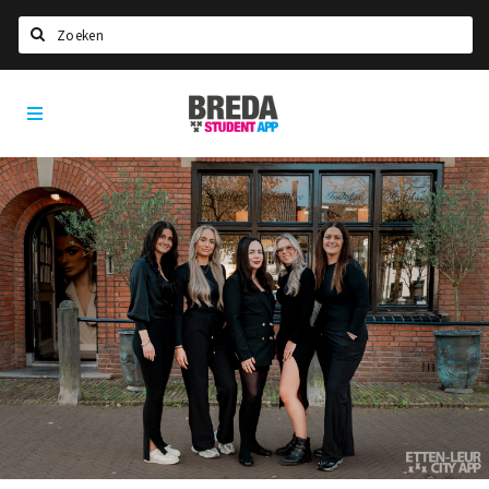
Search
Breda
HOME
Student
Select language
App
STUDYING
Welcome in Breda
Student associations
Student council
Student routes
New in town? Check FAQ!
LIVING IN BREDA
Housing