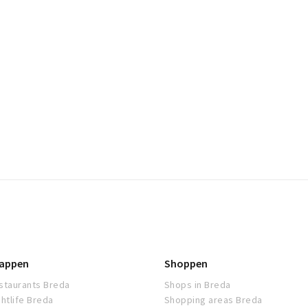
appen
Shoppen
staurants Breda
Shops in Breda
ghtlife Breda
Shopping areas Breda