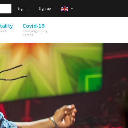
Sign in
Sign up
tality
Covid-19
nks &
Studying during
Corona