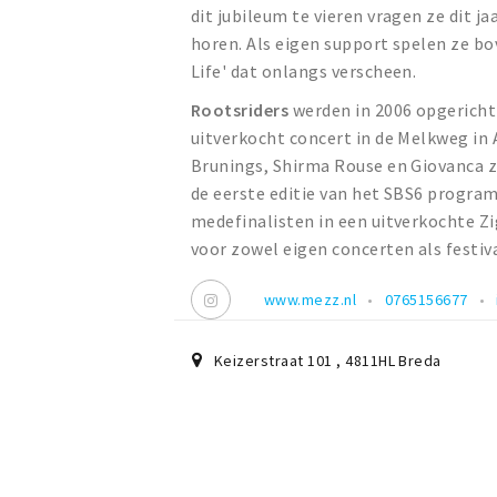
dit jubileum te vieren vragen ze dit j
horen. Als eigen support spelen ze b
Life' dat onlangs verscheen.
Rootsriders
werden in 2006 opgericht
uitverkocht concert in de Melkweg in
Brunings, Shirma Rouse en Giovanca zi
de eerste editie van het SBS6 program
medefinalisten in een uitverkochte Zi
voor zowel eigen concerten als festiv
www.mezz.nl
0765156677
Keizerstraat 101
,
4811HL
Breda