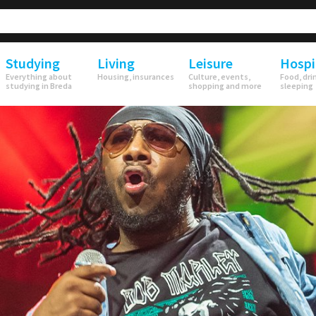
Studying
Living
Leisure
Hospi
Everything about
Housing, insurances
Culture, events,
Food, dri
studying in Breda
shopping and more
sleeping