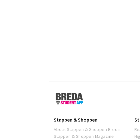
Breda
Student
App
Stappen & Shoppen
St
About Stappen & Shoppen Breda
Re
Stappen & Shoppen Magazine
Ni