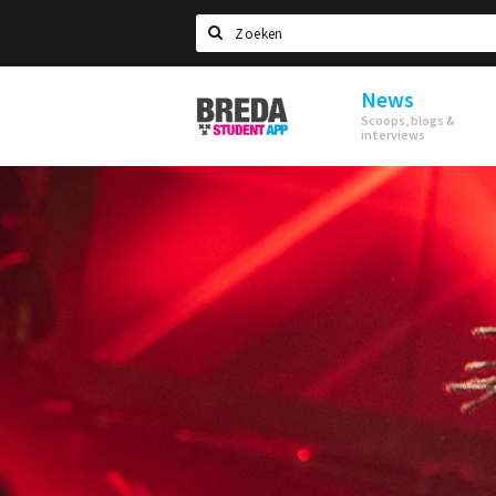
Search
News
Breda
Scoops, blogs &
Student
interviews
App