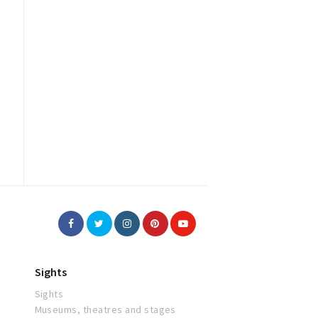
Sights
Sights
Museums, theatres and stages